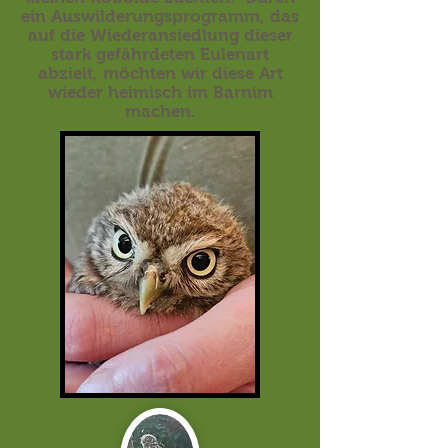
ein Auswilderungsprogramm, das
auf die Wiederansiedlung dieser
stark gefährdeten Eulenart
abzielt, möchten wir diese Art
wieder heimisch im Barnim
machen.