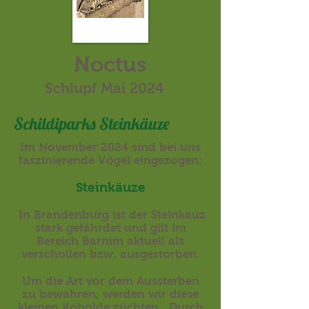
Noctus
Schlupf Mai 2024
Schildiparks Steinkäuze
Im November 2024 sind bei uns
faszinierende Vögel
eingezogen:
Steinkäuze
In Brandenburg ist der Steinkauz
stark gefährdet und gilt im
Bereich Barnim aktuell als
verschollen bzw. ausgestorben.
Um die Art vor dem Aussterben
zu bewahren, werden wir diese
kleinen Kobolde züchten. Durch