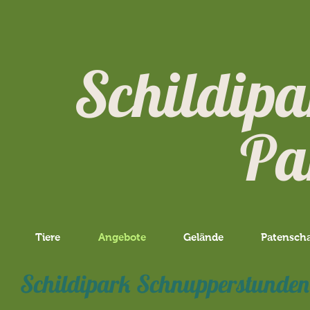
Schildip
Pank
Tiere
Angebote
Gelände
Patensch
Schildipark Schnupperstunden